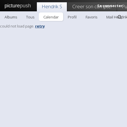
picture
push
Hendrik S
Creer son compte!
Se connecter
Pu
Albums
Tous
Calendar
Profil
Favoris
Mail Hendrik
could not load page.
retry