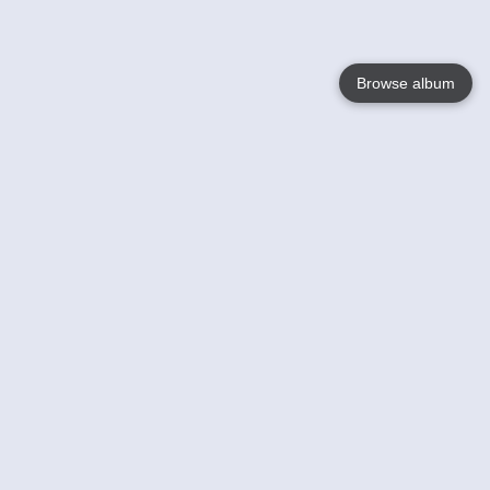
Browse album
Language
English
Nederlands
Français
Votre / vos
Help
En savoir plusu