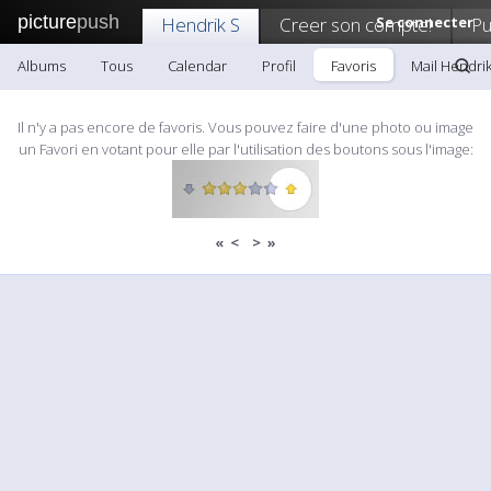
picture
push
Hendrik S
Creer son compte!
Se connecter
Pu
Albums
Tous
Calendar
Profil
Favoris
Mail Hendrik
Il n'y a pas encore de favoris. Vous pouvez faire d'une photo ou image
un Favori en votant pour elle par l'utilisation des boutons sous l'image:
«
<
>
»