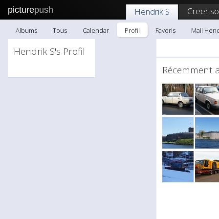
picture
push
Creer s
Hendrik S
Albums
Tous
Calendar
Profil
Favoris
Mail Hend
Hendrik S's Profil
Récemment 