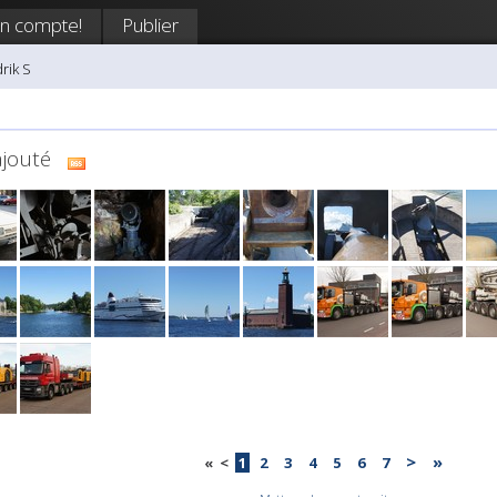
on compte!
Publier
rik S
ajouté
>
»
«
<
1
2
3
4
5
6
7