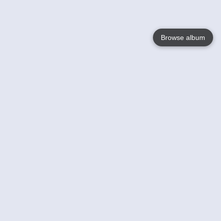
Browse album
Language
English
Nederlands
Français
Votre / vos
Help
En savoir plusu