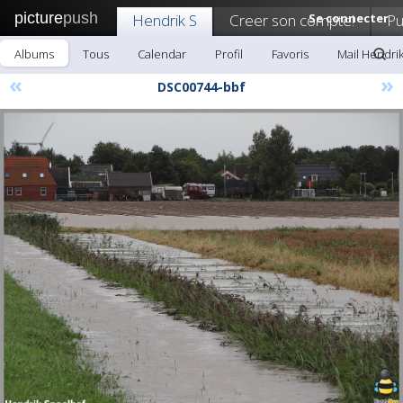
picture
push
Hendrik S
Creer son compte!
Se connecter
Pu
Albums
Tous
Calendar
Profil
Favoris
Mail Hendrik
«
»
DSC00744-bbf