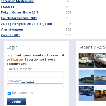
Sarens in Medemblik
32
TKD2014
41
Tokyo Motor Show 2013
208
Truckstar Festival 2011
25
V8-dag Hengelo 2012 + blokje om
136
Vrachtwagens
352
Zweden2015
138
Login
Recently A
Login with your email and password
or
Sign up
if you do not have an
account yet.
E-mail / Username:
Password:
Forgotten?
Remember me