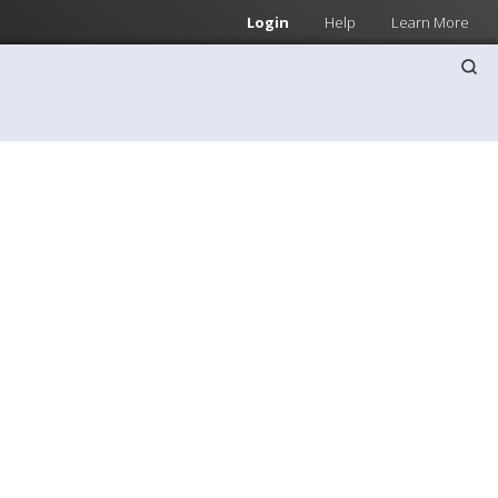
Login
Help
Learn More