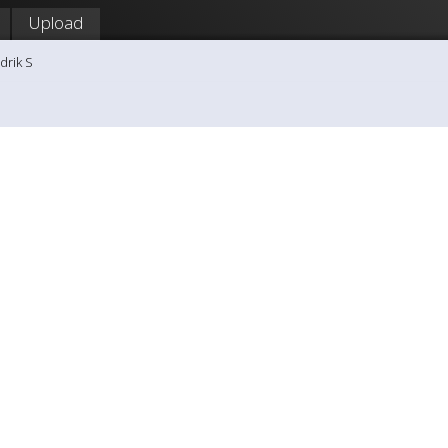
Upload
drik S