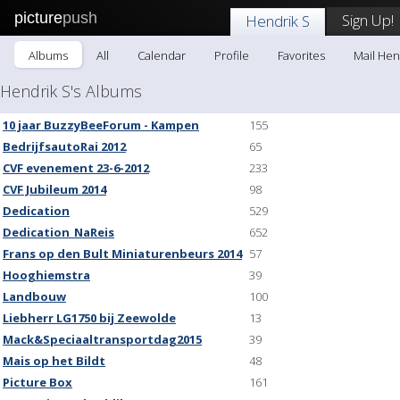
picture
push
Sign Up!
Hendrik S
Albums
All
Calendar
Profile
Favorites
Mail Hen
Hendrik S's Albums
10 jaar BuzzyBeeForum - Kampen
155
BedrijfsautoRai 2012
65
CVF evenement 23-6-2012
233
CVF Jubileum 2014
98
Dedication
529
Dedication_NaReis
652
Frans op den Bult Miniaturenbeurs 2014
57
Hooghiemstra
39
Landbouw
100
Liebherr LG1750 bij Zeewolde
13
Mack&Speciaaltransportdag2015
39
Mais op het Bildt
48
Picture Box
161